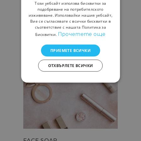
Този уебсайт използва бисквитки за
подобряване на потребителското
изживяване. Използвайки нашия уебсайт,
Вие се съгласявате с всички бисквитки в
съответствие с нашата Политика за
Прочетете още
Бисквитки.
LIQUID HIGHLIGHTER
ПРИЕМЕТЕ ВСИЧКИ
Beauty
Bodycare
ОТХВЪРЛЕТЕ ВСИЧКИ
FACE SOAP