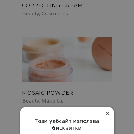
CORRECTING CREAM
Beauty
Cosmetics
MOSAIC POWDER
Beauty
Make Up
×
Този уебсайт използва
бисквитки