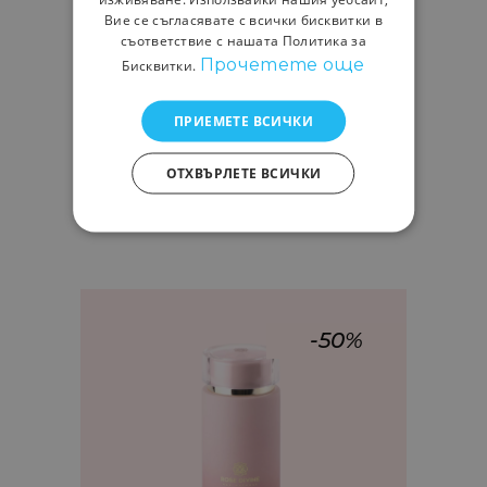
Вие се съгласявате с всички бисквитки в
БИО МИЦЕЛАРНА
съответствие с нашата Политика за
Прочетете още
ПОЧИСТВАЩА РОЗОВА ВОДА
Бисквитки.
200 МЛ.
,
SALE
Козметика
ПРИЕМЕТЕ ВСИЧКИ
10,90
€
5,45
€
ОТХВЪРЛЕТЕ ВСИЧКИ
-50%
Add
to