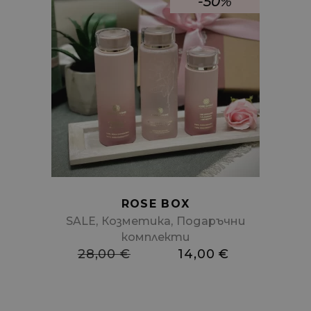
-50%
Add
to
cart
ROSE BOX
,
,
SALE
Козметика
Подаръчни
комплекти
28,00
€
14,00
€