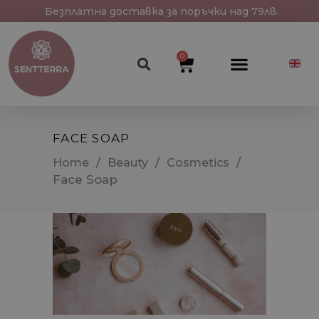
Безплатна доставка за поръчки над 79лв.
0
FACE SOAP
/
/
/
Home
Beauty
Cosmetics
Face Soap