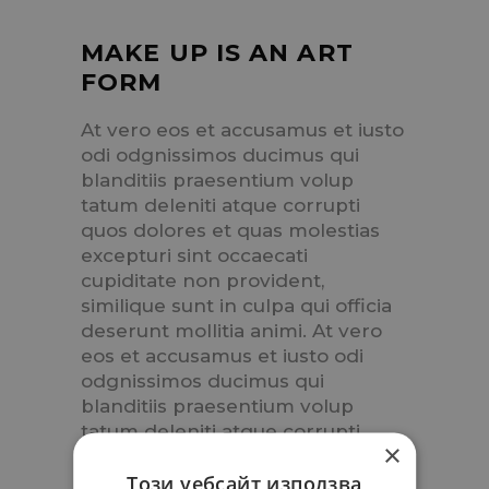
MAKE UP IS AN ART
FORM
At vero eos et accusamus et iusto
odi odgnissimos ducimus qui
blanditiis praesentium volup
tatum deleniti atque corrupti
quos dolores et quas molestias
excepturi sint occaecati
cupiditate non provident,
similique sunt in culpa qui officia
deserunt mollitia animi. At vero
eos et accusamus et iusto odi
odgnissimos ducimus qui
blanditiis praesentium volup
tatum deleniti atque corrupti
×
quos dolores et quas molestias
Този уебсайт използва
excepturi sint occaecati