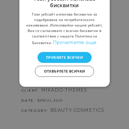
бисквитки
cupiditate non provident,
similique sunt in culpa qui officia
Този уебсайт използва бисквитки за
deserunt mollitia animi. At vero
подобряване на потребителското
eos et accusamus et iusto odi
изживяване. Използвайки нашия уебсайт,
Вие се съгласявате с всички бисквитки в
odgnissimos ducimus qui
съответствие с нашата Политика за
blanditiis praesentium volup
Прочетете още
Бисквитки.
tatum deleniti atque corrupti
quos dolores et quas molestias
ПРИЕМЕТЕ ВСИЧКИ
excepturi sint occaecati
cupiditate non provident,
similique sunt in culpa qui.
ОТХВЪРЛЕТЕ ВСИЧКИ
MIKADO-THEMES
CLIENT:
DATE:
ЮЛИ 31, 2019
BEAUTY
COSMETICS
CATEGORY: