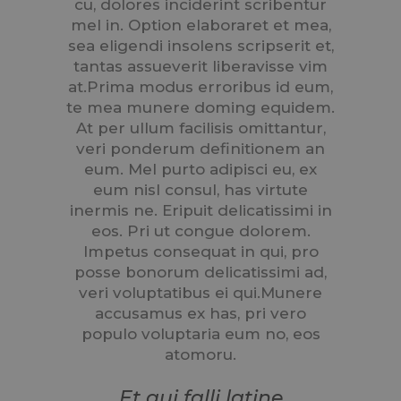
cu, dolores inciderint scribentur
mel in. Option elaboraret et mea,
sea eligendi insolens scripserit et,
tantas assueverit liberavisse vim
at.Prima modus erroribus id eum,
te mea munere doming equidem.
At per ullum facilisis omittantur,
veri ponderum definitionem an
eum. Mel purto adipisci eu, ex
eum nisl consul, has virtute
inermis ne. Eripuit delicatissimi in
eos. Pri ut congue dolorem.
Impetus consequat in qui, pro
posse bonorum delicatissimi ad,
veri voluptatibus ei qui.Munere
accusamus ex has, pri vero
populo voluptaria eum no, eos
atomoru.
Et qui falli latine