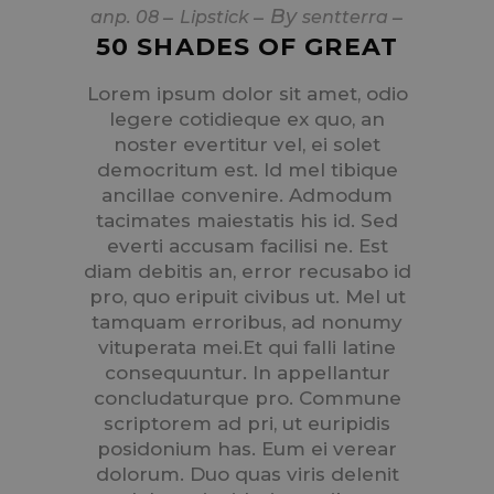
By
апр.
08
Lipstick
sentterra
50 SHADES OF GREAT
Lorem ipsum dolor sit amet, odio
legere cotidieque ex quo, an
noster evertitur vel, ei solet
democritum est. Id mel tibique
ancillae convenire. Admodum
tacimates maiestatis his id. Sed
everti accusam facilisi ne. Est
diam debitis an, error recusabo id
pro, quo eripuit civibus ut. Mel ut
tamquam erroribus, ad nonumy
vituperata mei.Et qui falli latine
consequuntur. In appellantur
concludaturque pro. Commune
scriptorem ad pri, ut euripidis
posidonium has. Eum ei verear
dolorum. Duo quas viris delenit