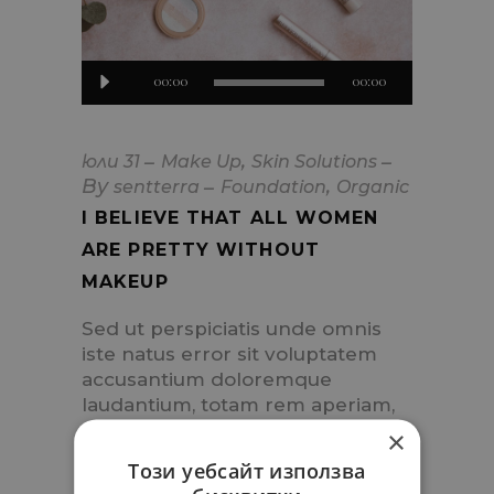
Аудио
00:00
00:00
,
юли
31
Make Up
Skin Solutions
By
,
sentterra
Foundation
Organic
I BELIEVE THAT ALL WOMEN
ARE PRETTY WITHOUT
MAKEUP
Sed ut perspiciatis unde omnis
iste natus error sit voluptatem
accusantium doloremque
laudantium, totam rem aperiam,
eaque ipsa quae ab illo inventore
×
veritatis et quasi architecto
Този уебсайт използва
beatae vitae dicta sunt explicabo.