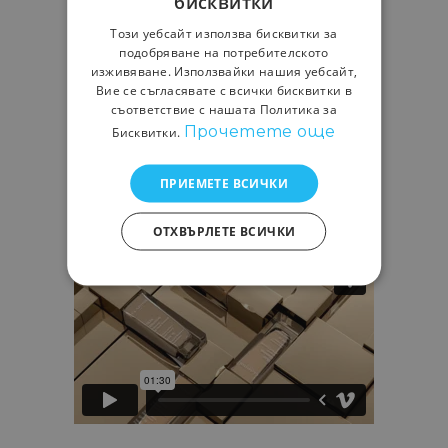
бисквитки
Nemo enim ipsam voluptatem
Този уебсайт използва бисквитки за
quia voluptas sit aspernatur aut
подобряване на потребителското
изживяване. Използвайки нашия уебсайт,
Вие се съгласявате с всички бисквитки в
съответствие с нашата Политика за
Прочетете още
Бисквитки.
ПРИЕМЕТЕ ВСИЧКИ
ОТХВЪРЛЕТЕ ВСИЧКИ