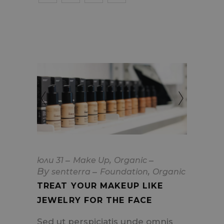
,
юли
31
Make Up
Organic
By
,
sentterra
Foundation
Organic
TREAT YOUR MAKEUP LIKE
JEWELRY FOR THE FACE
Sed ut perspiciatis unde omnis