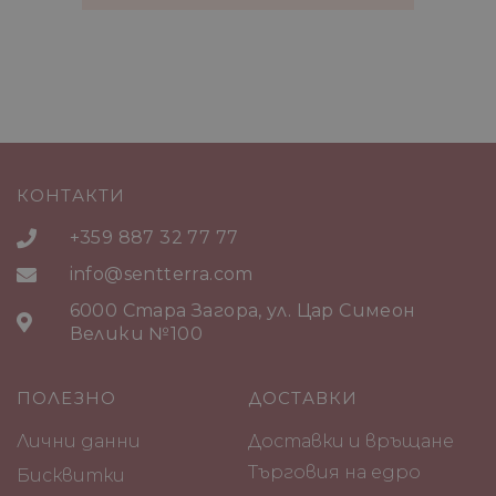
КОНТАКТИ
+359 887 32 77 77
info@sentterra.com
6000 Стара Загора, ул. Цар Симеон
Велики №100
ПОЛЕЗНО
ДОСТАВКИ
Лични данни
Доставки и връщане
Търговия на едро
Бисквитки