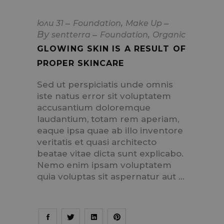
,
юли
31
Foundation
Make Up
By
,
sentterra
Foundation
Organic
GLOWING SKIN IS A RESULT OF
PROPER SKINCARE
Sed ut perspiciatis unde omnis
iste natus error sit voluptatem
accusantium doloremque
laudantium, totam rem aperiam,
eaque ipsa quae ab illo inventore
veritatis et quasi architecto
beatae vitae dicta sunt explicabo.
Nemo enim ipsam voluptatem
quia voluptas sit aspernatur aut