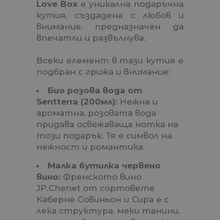
Love Box
е уникална подаръчна
кутия, създадена с любов и
внимание, предназначен да
впечатли и развълнува.
Всеки елемент в тази кутия е
подбран с грижа и внимание:
Био розова вода от
Sentterra (200мл):
Нежна и
ароматна, розовата вода
придава освежаваща нотка на
този подарък. Тя е символ на
нежност и романтика.
Малка бутилка червено
вино:
Френското вино
JP.Chenet от сортовете
Каберне Совиньон и Сира е с
лека структура, меки танини,