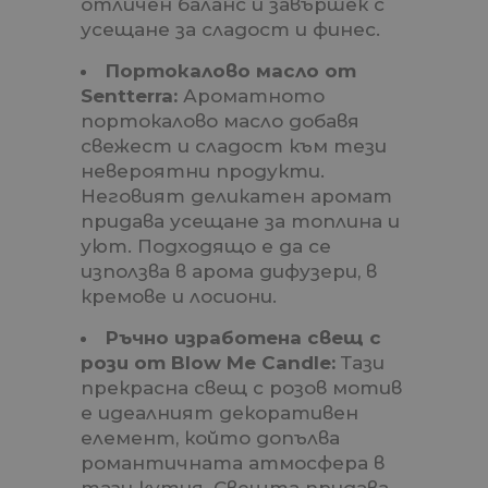
отличен баланс и завършек с
усещане за сладост и финес.
Портокалово масло от
Sentterra:
Ароматното
портокалово масло добавя
свежест и сладост към тези
невероятни продукти.
Неговият деликатен аромат
придава усещане за топлина и
уют. Подходящо е да се
използва в арома дифузери, в
кремове и лосиони.
Ръчно изработена свещ с
рози от Blow Me Candle:
Тази
прекрасна свещ с розов мотив
е идеалният декоративен
елемент, който допълва
романтичната атмосфера в