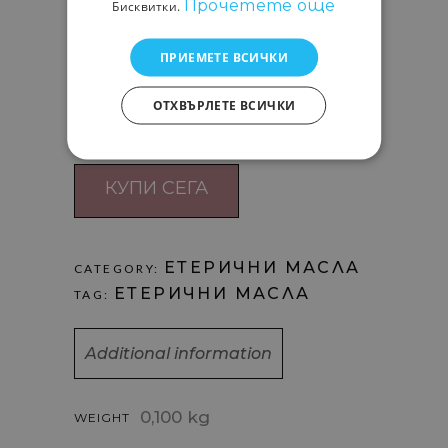
Прочетете още
мacлo тpябвa дa e в
Бисквитки.
ĸoнцeнтpaции пo-мaлĸи oт 1%.
ПРИЕМЕТЕ ВСИЧКИ
-
+
10,19
€
Кол:
ОТХВЪРЛЕТЕ ВСИЧКИ
ЕТЕРИЧНИ МАСЛА
CATEGORY:
ЕТЕРИЧНИ МАСЛА
TAG:
Additional information
0,100 kg
WEIGHT