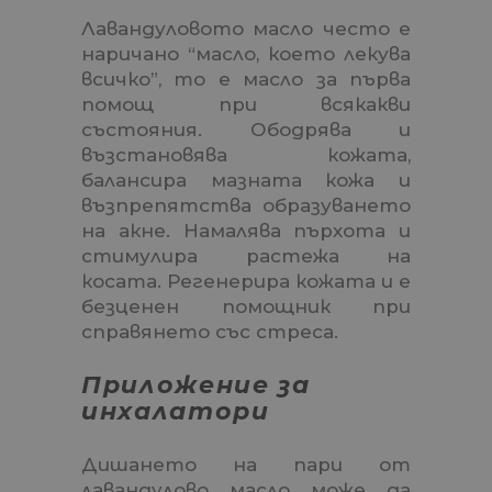
Лавандуловото масло често е
наричано “масло, което лекува
всичко”, то е масло за първа
помощ при всякакви
състояния. Ободрява и
възстановява кожата,
балансира мазната кожа и
възпрепятства образуването
на акне. Намалява пърхота и
стимулира растежа на
косата. Регенерира кожата и е
безценен помощник при
справянето със стреса.
Приложение за
инхалатори
Дишaнeтo нa пapи oт
лaвaндyлoвo мacлo мoжe дa