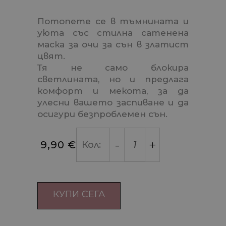
Потопете се в тъмнината и
уюта със стилна сатенена
маска за очи за сън в златист
цвят.
Тя не само блокира
светлината, но и предлага
комфорт и мекота, за да
улесни вашето заспиване и да
осигури безпроблемен сън.
-
+
9,90
€
Кол: