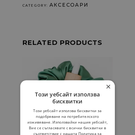
АКСЕСОАРИ
CATEGORY:
RELATED PRODUCTS
×
Add
Този уебсайт използва
бисквитки
to
Този уебсайт използва бисквитки за
cart
подобряване на потребителското
изживяване. Използвайки нашия уебсайт,
Вие се съгласявате с всички бисквитки в
съответствие с нашата Политика за