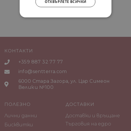
ОТХВЪРЛЕТЕ ВСИЧКИ
КОНТАКТИ
+359 887 32 77 77
info@sentterra.com
6000 Стара Загора, ул. Цар Симеон
Велики №100
ПОЛЕЗНО
ДОСТАВКИ
Лични данни
Доставки и връщане
Търговия на едро
Бисквитки