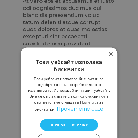
At vero eos et accusamus et iusto
odi odgnissimos ducimus qui
blanditiis praesentium volup
tatum deleniti atque corrupti
quos dolores et quas molestias
excepturi sint occaecati
cupiditate non provident,
similique sunt in culpa qui officia
×
deserunt mollitia animi. At vero
Този уебсайт използва
eos et accusamus et iusto odi
бисквитки
odgnissimos ducimus qui
blanditiis praesentium volup
Този уебсайт използва бисквитки за
подобряване на потребителското
tatum deleniti
изживяване. Използвайки нашия уебсайт,
Вие се съгласявате с всички бисквитки в
съответствие с нашата Политика за
Прочетете още
DATE:
АВГУСТ 7, 2019
Бисквитки.
ПРИЕМЕТЕ ВСИЧКИ